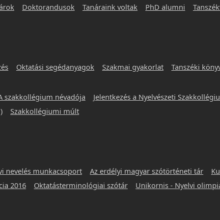
árok
Doktorandusok
Tanáraink voltak
PhD alumni
Tanszék
zés
Oktatási segédanyagok
Szakmai gyakorlat
Tanszéki köny
A szakkollégium névadója
Jelentkezés a Nyelvészeti Szakkollég
)
Szakkollégiumi múlt
vi nevelés munkacsoport
Az erdélyi magyar szótörténeti tár
Ku
ia 2016
Oktatásterminológiai szótár
Unikornis - Nyelvi olimp