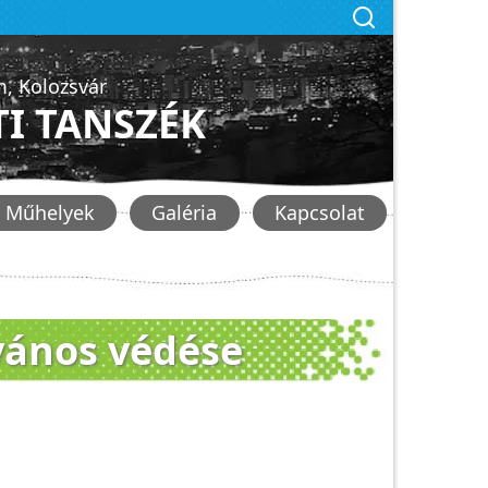
, Kolozsvár
I TANSZÉK
Műhelyek
Galéria
Kapcsolat
lvános védése