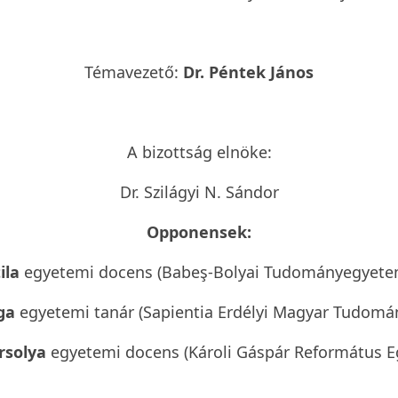
Témavezető:
Dr. Péntek János
A bizottság elnöke:
Dr. Szilágyi N. Sándor
Opponensek:
ila
egyetemi docens (Babeş-Bolyai Tudományegyetem
ga
egyetemi tanár (Sapientia Erdélyi Magyar Tudomá
rsolya
egyetemi docens (Károli Gáspár Református 