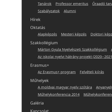
Tanárok
Professor emeritus
Óraadó tan
-
Szabályzatok
Alumni
hunlang
Hírek
Oktatás
Alapképzés
Mesteri képzés
Doktori kép
Szakkollégium
Márton Gyula Nyelvészeti Szakkollégium
Az iskolai nyelvi hátrány projekt (2020--2021
Erasmus+
Az Erasmus+ program
Felvételi kiírás
Műhelyek
A moldvai magyar nyelv szótára
Anyanyel
Műhelykonferencia 2014
Műhelykonferenc
Galéria
Kapcsolat