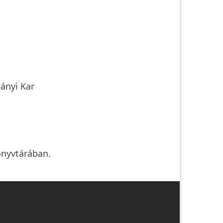
ányi Kar
önyvtárában.