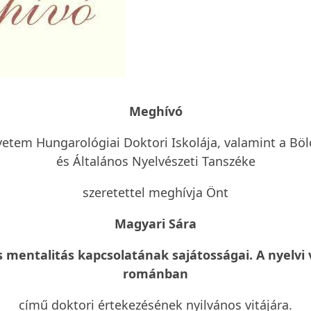
Meghívó
tem Hungarológiai Doktori Iskolája, valamint a Bö
és Általános Nyelvészeti Tanszéke
szeretettel meghívja Önt
Magyari Sára
 mentalitás kapcsolatának sajátosságai.
A nyelvi
románban
című doktori értekezésének nyilvános vitájára.