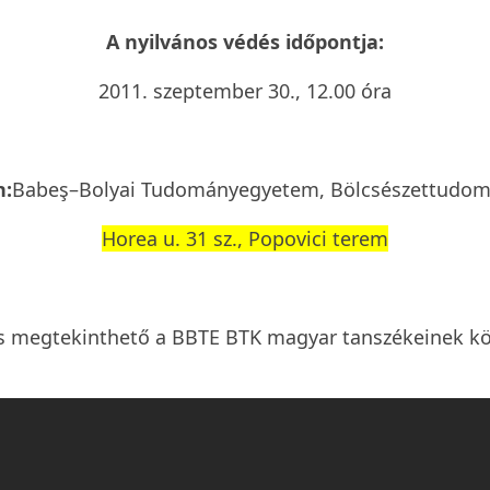
A nyilvános védés időpontja:
2011. szeptember 30., 12.00 óra
n:
Babeş–Bolyai Tudományegyetem, Bölcsészettudom
Horea u. 31 sz., Popovici terem
s megtekinthető a BBTE BTK magyar tanszékeinek k