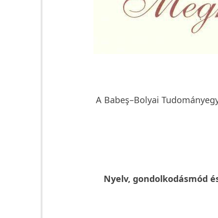
A Babeş–Bolyai Tudományegye
Nyelv, gondolkodásmód és