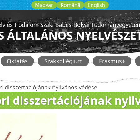
Magyar
Română
English
lv és Irodalom Szak, Babeș-Bolyai Tudományegyetem
S ÁLTALÁNOS NYELVÉSZET
Oktatás
Szakkollégium
Erasmus+
i disszertációjának nyilvános védése
ri disszertációjának nyi