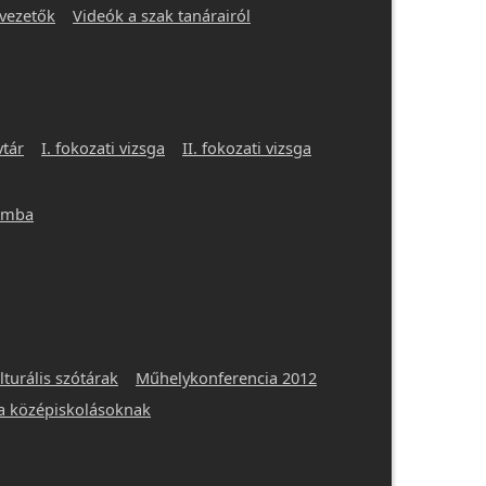
vezetők
Videók a szak tanárairól
vtár
I. fokozati vizsga
II. fokozati vizsga
iumba
lturális szótárak
Műhelykonferencia 2012
ia középiskolásoknak