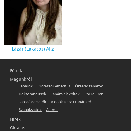
Lázár (Lakatos) Aliz
Main
Főoldal
navigation
Magunkról
Tanárok
Professor emeritus
Óraadó tanárok
-
Doktorandusok
Tanáraink voltak
PhD alumni
hunlang
Tanszékvezetők
Videók a szak tanárairól
Szabályzatok
Alumni
Hírek
Oktatás