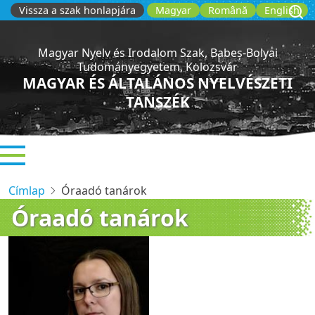
Ugrás
Vissza a szak honlapjára
Magyar
Română
English
a
tartalomra
Magyar Nyelv és Irodalom Szak, Babeș-Bolyai
Tudományegyetem, Kolozsvár
MAGYAR ÉS ÁLTALÁNOS NYELVÉSZETI
TANSZÉK
Címlap
Óraadó tanárok
Óraadó tanárok