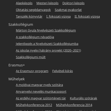
Alapképzés
Mesteri képzés
Doktori képzés
Oktatási segédanyagok
Szakmai gyakorlat
Tanszéki könyvtár
I. fokozati vizsga
II. fokozati vizsga
Szakkollégium
Márton Gyula Nyelvészeti Szakkollégium
A szakkollégium névadója
Jelentkezés a Nyelvészeti Szakkollégiumba
Az iskolai nyelvi hátrány projekt (2020--2021)
Szakkollégiumi múlt
Erasmus+
Az Erasmus+ program
Felvételi kiírás
Műhelyek
A moldvai magyar nyelv szótára
Anyanyelvi nevelés munkacsoport
Az erdélyi magyar szótörténeti tár
Kulturális szótárak
Műhelykonferencia 2012
Műhelykonferencia 2014