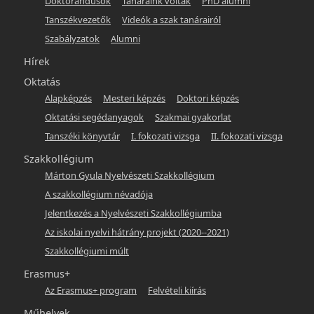
Doktorandusok
Tanáraink voltak
PhD alumni
hunlang
Tanszékvezetők
Videók a szak tanárairól
Szabályzatok
Alumni
Hírek
Oktatás
Alapképzés
Mesteri képzés
Doktori képzés
Oktatási segédanyagok
Szakmai gyakorlat
Tanszéki könyvtár
I. fokozati vizsga
II. fokozati vizsga
Szakkollégium
Márton Gyula Nyelvészeti Szakkollégium
A szakkollégium névadója
Jelentkezés a Nyelvészeti Szakkollégiumba
Az iskolai nyelvi hátrány projekt (2020--2021)
Szakkollégiumi múlt
Erasmus+
Az Erasmus+ program
Felvételi kiírás
Műhelyek