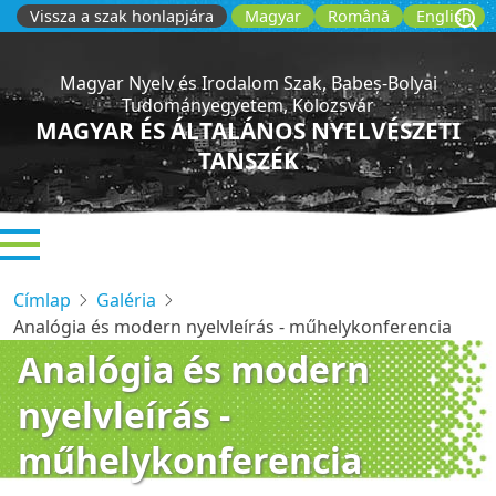
Ugrás
Vissza a szak honlapjára
Magyar
Română
English
a
tartalomra
Magyar Nyelv és Irodalom Szak, Babeș-Bolyai
Tudományegyetem, Kolozsvár
MAGYAR ÉS ÁLTALÁNOS NYELVÉSZETI
TANSZÉK
Címlap
Galéria
Analógia és modern nyelvleírás - műhelykonferencia
Analógia és modern
nyelvleírás -
műhelykonferencia