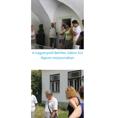
A nagyenyedi Bethlen Gábor Kol
légium múzeumában