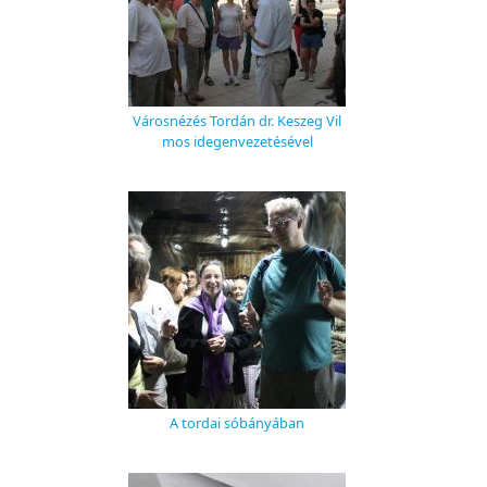
Városnézés Tordán dr. Keszeg Vil
mos idegenvezetésével
A tordai sóbányában