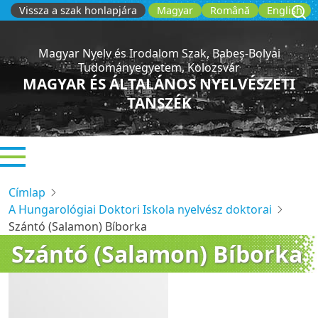
Ugrás
Vissza a szak honlapjára
Magyar
Română
English
a
tartalomra
Magyar Nyelv és Irodalom Szak, Babeș-Bolyai
Tudományegyetem, Kolozsvár
MAGYAR ÉS ÁLTALÁNOS NYELVÉSZETI
TANSZÉK
Címlap
A Hungarológiai Doktori Iskola nyelvész doktorai
Szántó (Salamon) Bíborka
Szántó (Salamon) Bíborka