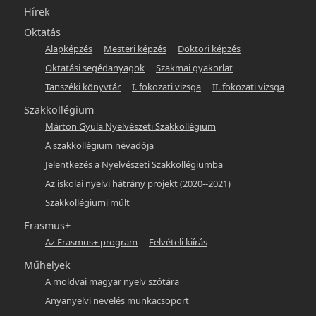
Hírek
Oktatás
Alapképzés
Mesteri képzés
Doktori képzés
Oktatási segédanyagok
Szakmai gyakorlat
Tanszéki könyvtár
I. fokozati vizsga
II. fokozati vizsga
Szakkollégium
Márton Gyula Nyelvészeti Szakkollégium
A szakkollégium névadója
Jelentkezés a Nyelvészeti Szakkollégiumba
Az iskolai nyelvi hátrány projekt (2020--2021)
Szakkollégiumi múlt
Erasmus+
Az Erasmus+ program
Felvételi kiírás
Műhelyek
A moldvai magyar nyelv szótára
Anyanyelvi nevelés munkacsoport