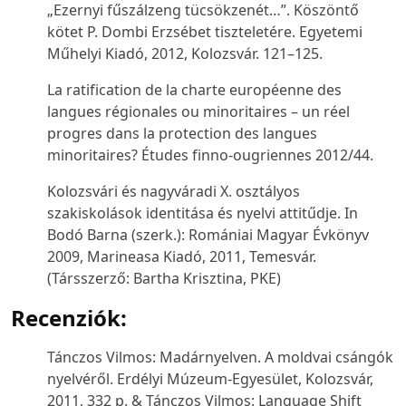
„Ezernyi fűszálzeng tücsökzenét…”. Köszöntő
kötet P. Dombi Erzsébet tiszteletére
. Egyetemi
Műhelyi Kiadó, 2012, Kolozsvár. 121–125.
La ratification de la charte européenne des
langues régionales ou minoritaires – un réel
progres dans la protection des langues
minoritaires?
Études finno-ougriennes
2012/44.
Kolozsvári és nagyváradi X. osztályos
szakiskolások identitása és nyelvi attitűdje. In
Bodó Barna (szerk.):
Romániai Magyar Évkönyv
2009,
Marineasa Kiadó, 2011, Temesvár.
(Társszerző: Bartha Krisztina, PKE)
Recenziók:
Tánczos Vilmos: Madárnyelven. A moldvai csángók
nyelvéről. Erdélyi Múzeum-Egyesület, Kolozsvár,
2011, 332 p. & Tánczos Vilmos: Language Shift