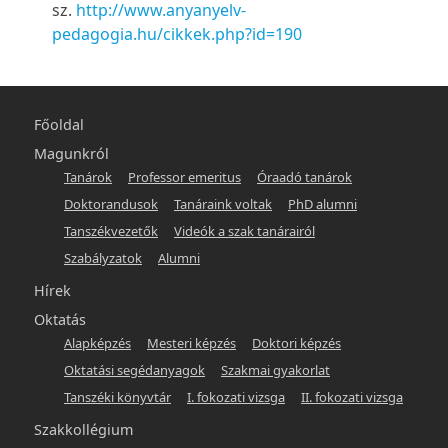
sz.
http://www.anyanyelv-
pedagogia.hu/cikkek.php?id=190
Main
Főoldal
navigation
Magunkról
Tanárok
Professor emeritus
Óraadó tanárok
-
Doktorandusok
Tanáraink voltak
PhD alumni
hunlang
Tanszékvezetők
Videók a szak tanárairól
Szabályzatok
Alumni
Hírek
Oktatás
Alapképzés
Mesteri képzés
Doktori képzés
Oktatási segédanyagok
Szakmai gyakorlat
Tanszéki könyvtár
I. fokozati vizsga
II. fokozati vizsga
Szakkollégium