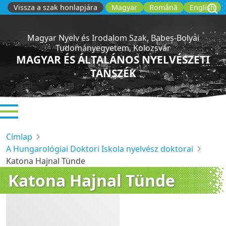
Ugrás
Vissza a szak honlapjára
Magyar
Română
English
a
tartalomra
Magyar Nyelv és Irodalom Szak, Babeș-Bolyai
Tudományegyetem, Kolozsvár
MAGYAR ÉS ÁLTALÁNOS NYELVÉSZETI
TANSZÉK
Címlap
A Hungarológiai Doktori Iskola nyelvész doktorai
Katona Hajnal Tünde
Katona Hajnal Tünde