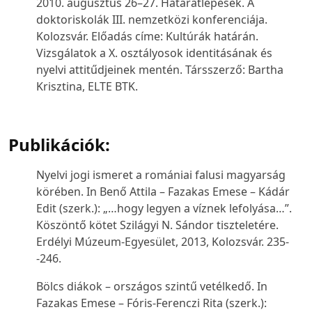
2010. augusztus 26–27.
Határátlépések. A
doktoriskolák III. nemzetközi konferenciája.
Kolozsvár. Előadás címe:
Kultúrák határán.
Vizsgálatok a X. osztályosok identitásának és
nyelvi attitűdjeinek mentén
. Társszerző: Bartha
Krisztina, ELTE BTK.
Publikációk:
Nyelvi jogi ismeret a romániai falusi magyarság
körében. In Benő Attila – Fazakas Emese – Kádár
Edit (szerk.):
„…hogy legyen a víznek lefolyása…”.
Köszöntő kötet Szilágyi N. Sándor tiszteletére.
Erdélyi Múzeum-Egyesület, 2013, Kolozsvár. 235-
-246.
Bölcs diákok – országos szintű vetélkedő. In
Fazakas Emese – Fóris-Ferenczi Rita (szerk.):