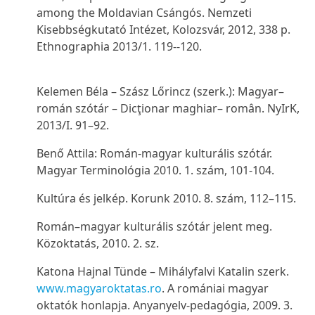
among the Moldavian Csángós. Nemzeti
Kisebbségkutató Intézet, Kolozsvár, 2012, 338 p.
Ethnographia
2013/1. 119--120.
Kelemen Béla – Szász Lőrincz (szerk.): Magyar–
román szótár – Dicţionar maghiar– român.
NyIrK
,
2013/I. 91–92.
Benő Attila: Román-magyar kulturális szótár.
Magyar Terminológia
2010. 1. szám, 101-104.
Kultúra és jelkép.
Korunk
2010. 8. szám, 112–115.
Román–magyar kulturális szótár jelent meg
.
Közoktatás,
2010. 2. sz.
Katona Hajnal Tünde – Mihályfalvi Katalin szerk.
www.magyaroktatas.ro
. A romániai magyar
oktatók honlapja.
Anyanyelv-pedagógia
, 2009. 3.