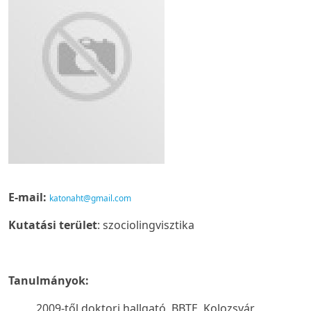
E-mail:
katonaht@gmail.com
Kutatási terület
: szociolingvisztika
Tanulmányok:
2009-től doktori hallgató, BBTE, Kolozsvár,