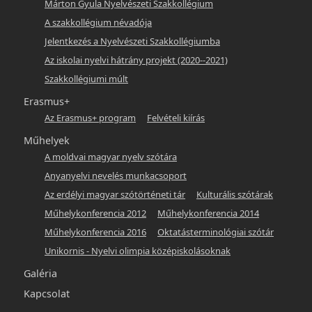
Márton Gyula Nyelvészeti Szakkollégium
A szakkollégium névadója
Jelentkezés a Nyelvészeti Szakkollégiumba
Az iskolai nyelvi hátrány projekt (2020--2021)
Szakkollégiumi múlt
Erasmus+
Az Erasmus+ program
Felvételi kiírás
Műhelyek
A moldvai magyar nyelv szótára
Anyanyelvi nevelés munkacsoport
Az erdélyi magyar szótörténeti tár
Kulturális szótárak
Műhelykonferencia 2012
Műhelykonferencia 2014
Műhelykonferencia 2016
Oktatásterminológiai szótár
Unikornis - Nyelvi olimpia középiskolásoknak
Galéria
Kapcsolat