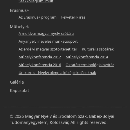
Szakkollégiumi múlt
Erasmus+
Az Erasmus+ program
Felvételi kiírás
Műhelyek
A moldvai magyar nyelv szótára
Anyanyelvi nevelés munkacsoport
Az erdélyi magyar szótörténeti tár
Kulturális szótárak
Műhelykonferencia 2012
Műhelykonferencia 2014
Műhelykonferencia 2016
Oktatásterminológiai szótár
Unikornis - Nyelvi olimpia középiskolásoknak
Galéria
Kapcsolat
© 2026 Magyar Nyelv és Irodalom Szak, Babeș-Bolyai
Tudományegyetem, Kolozsvár, All rights reserved.