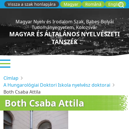
Ugrás
Vissza a szak honlapjára
Magyar
Română
English
a
tartalomra
Magyar Nyelv és Irodalom Szak, Babeș-Bolyai
Tudományegyetem, Kolozsvár
MAGYAR ÉS ÁLTALÁNOS NYELVÉSZETI
TANSZÉK
Címlap
A Hungarológiai Doktori Iskola nyelvész doktorai
Both Csaba Attila
Both Csaba Attila