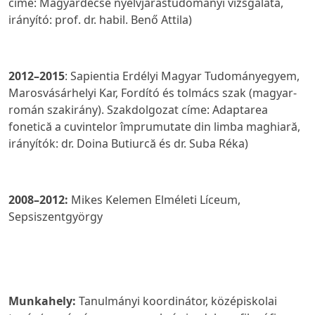
címe:
Magyardécse nyelvjárástudományi vizsgálata,
irányító: prof. dr. habil. Benő Attila)
2012–2015
: Sapientia Erdélyi Magyar Tudományegyem,
Marosvásárhelyi Kar, Fordító és tolmács szak (magyar-
román szakirány). Szakdolgozat címe:
Adaptarea
fonetic
ă a cuvintelor împrumutate din limba maghiară
,
irányítók: dr. Doina Butiurcă és dr. Suba Réka)
2008–2012:
Mikes Kelemen Elméleti Líceum,
Sepsiszentgyörgy
Munkahely:
Tanulmányi koordinátor, középiskolai