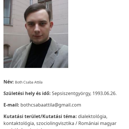
Név:
Both Csaba Attila
Születési hely és idő:
Sepsiszentgyörgy, 1993.06.26.
E-mail:
bothcsabaattila@gmail.com
Kutatási terület/Kutatási téma:
dialektológia,
kontaktológia, szociolingvisztika / Romániai magyar