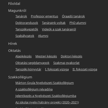
Main
Főoldal
navigation
Magunkról
Tanárok
Professor emeritus
Óraadó tanárok
-
Doktorandusok
Tanáraink voltak
PhD alumni
hunlang
Tanszékvezetők
Videók a szak tanárairól
Szabályzatok
Alumni
Hírek
Oktatás
Alapképzés
Mesteri képzés
Doktori képzés
Oktatási segédanyagok
Szakmai gyakorlat
Tanszéki könyvtár
I. fokozati vizsga
II. fokozati vizsga
Szakkollégium
Márton Gyula Nyelvészeti Szakkollégium
A szakkollégium névadója
Jelentkezés a Nyelvészeti Szakkollégiumba
Az iskolai nyelvi hátrány projekt (2020--2021)