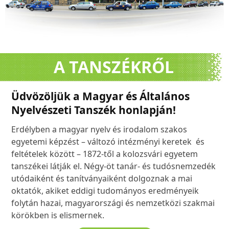
A TANSZÉKRŐL
Üdvözöljük a Magyar és Általános
Nyelvészeti Tanszék honlapján!
Erdélyben a magyar nyelv és irodalom szakos
egyetemi képzést – változó intézményi keretek és
feltételek között – 1872-től a kolozsvári egyetem
tanszékei látják el. Négy-öt tanár- és tudósnemzedék
utódaiként és tanítványaiként dolgoznak a mai
oktatók, akiket eddigi tudományos eredményeik
folytán hazai, magyarországi és nemzetközi szakmai
körökben is elismernek.