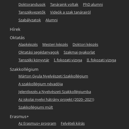
Doktorandusok
Tanáraink voltak
PhD alumni
hunlang
Tanszékvezetők
Videók a szak tanárairól
Szabályzatok
Alumni
Hírek
Oktatás
Alapképzés
Mesteri képzés
Doktori képzés
Oktatási segédanyagok
Szakmai gyakorlat
Tanszéki könyvtár
I. fokozati vizsga
II. fokozati vizsga
Szakkollégium
Márton Gyula Nyelvészeti Szakkollégium
A szakkollégium névadója
Jelentkezés a Nyelvészeti Szakkollégiumba
Az iskolai nyelvi hátrány projekt (2020--2021)
Szakkollégiumi múlt
Erasmus+
Az Erasmus+ program
Felvételi kiírás