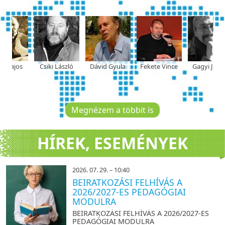
ajos
Csiki László
Dávid Gyula
Fekete Vince
Gagyi József
Megnézem a többit is
HÍREK, ESEMÉNYEK
2026. 07. 29. – 10:40
BEIRATKOZÁSI FELHÍVÁS A
2026/2027-ES PEDAGÓGIAI
MODULRA
BEIRATKOZÁSI FELHÍVÁS A 2026/2027-ES
PEDAGÓGIAI MODULRA