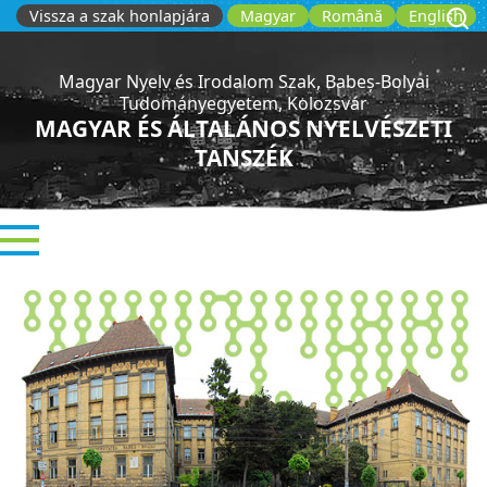
Ugrás
Vissza a szak honlapjára
Magyar
Română
English
a
tartalomra
Magyar Nyelv és Irodalom Szak, Babeș-Bolyai
Tudományegyetem, Kolozsvár
MAGYAR ÉS ÁLTALÁNOS NYELVÉSZETI
TANSZÉK