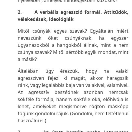
nyelveiben, amelyek mindegyikben közösek?
2. A verbális agresszió formái. Attitűdök,
vélekedések, ideológiák
Mitől csúnyák egyes szavak? Egyáltalán miért
nevezzünk őket csúnyáknak, ha egyszer
ugyanazokból a hangokból állnak, mint a nem
csúnya szavak? Mitől sértőbb egyik mondat, mint
a másik?
Általában úgy érezzük, hogy ha valaki
agresszíven fejezi ki magát, akkor haragszik
ránk, vagy legalábbis baja van valakivel, valamivel.
Az agresszív beszédnek azonban nemcsak
sokféle formája, hanem sokféle oka, előhívója is
lehet, amelyeket megismerve rögtön másképp
fogunk gondolni rájuk. (Gondolni, nem feltétlenül
használni is.)