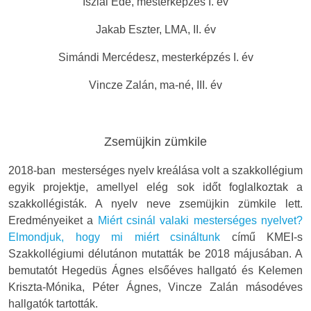
Iszlai Ede, mesterképzés I. év
Jakab Eszter, LMA, II. év
Simándi Mercédesz, mesterképzés I. év
Vincze Zalán, ma-né, III. év
Zsemüjkin zümkile
2018-ban mesterséges nyelv kreálása volt a szakkollégium
egyik projektje, amellyel elég sok időt foglalkoztak a
szakkollégisták. A nyelv neve zsemüjkin zümkile lett.
Eredményeiket a
Miért csinál valaki mesterséges nyelvet?
Elmondjuk, hogy mi miért csináltunk
című KMEI-s
Szakkollégiumi délutánon mutatták be 2018 májusában. A
bemutatót Hegedüs Ágnes elsőéves hallgató és Kelemen
Kriszta-Mónika, Péter Ágnes, Vincze Zalán másodéves
hallgatók tartották.