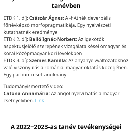
tanévben
ETDK 1. díj:
Császár Ágnes
: A -hAtnék deverbális
főnévképző morfopragmatikája. Egy nyelvészeti
kutathatnék eredményei
ETDK 2. díj:
Balló Ignác-Norbert
: Az igekötők
aspektusjelölő szerepének vizsgálata kései ómagyar és
korai középmagyar kori levelekben
ETDK 3. díj:
Szemes Kamilla
: Az anyanyelvváltozatokhoz
való viszonyulás a romániai magyar oktatás közegében.
Egy partiumi esettanulmány
Tudományismertető videó:
Catona Annamária
:
Az angol nyelvi hatás a magyar
csetnyelvben
.
Link
A 2022‒2023-as tanév tevékenységei