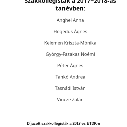
Szakkollégisták a 2017
‒
2018-as
tanévben:
Anghel Anna
Hegedüs Ágnes
Kelemen Kriszta-Mónika
György-Fazakas Noémi
Péter Ágnes
Tankó Andrea
Tasnádi István
Vincze Zalán
Díjazott szakkollégisták a 2017-es ETDK-n