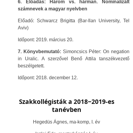
6. Előadás: Három vs. hárman. Nominalizált
számnevek a magyar nyelvben
Előadó: Schwarcz Brigitta (Bar-Ilan University, Tel
Aviv)
Időpont: 2019. március 20.
7. Könyvbemutató:
Simoncsics Péter:
On negation
in Uralic
. A szerzővel Benő Attila tanszékvezető
beszélgetett.
Időpont: 2018. december 12.
Szakkollégisták a 2018
‒
2019-es
tanévben
Hegedüs Ágnes, ma-komp, I. év