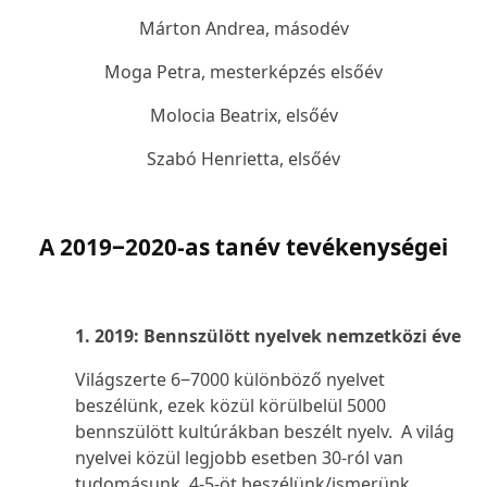
Márton Andrea, másodév
Moga Petra, mesterképzés elsőév
Molocia Beatrix, elsőév
Szabó Henrietta, elsőév
A 2019‒2020-as tanév tevékenységei
1. 2019: Bennszülött nyelvek nemzetközi éve
Világszerte 6‒7000 különböző nyelvet
beszélünk, ezek közül körülbelül 5000
bennszülött kultúrákban beszélt nyelv. A világ
nyelvei közül legjobb esetben 30-ról van
tudomásunk, 4-5-öt beszélünk/ismerünk,