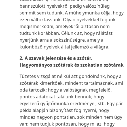
bennszülött nyelvekről pedig valószínűleg
semmit sem tudunk. A műhelymunka célja, hogy
ezen változtassunk. Olyan nyelvekkel fogunk
megismerkedni, amelyekről biztosan nem
tudtunk korábban. Célunk az, hogy rálátást
nyerjünk arra a sokszínűségre, amely a
különböző nyelvek által jellemző a világra.
2. A szavak jelentése és a szótár.
Hagyományos szótárak és szokatlan szótárak
Tüzetes vizsgálat nélkül azt gondolnánk, hogy a
szótárak kimerítőek, mindent tartalmaznak, ami
oda tartozik; hogy a valóságnak megfelelő,
pontos adatokat találunk bennük; hogy
egyszerű gyűjtőmunka eredményei; stb. Egy pár
példa alapján bizonyítást fog nyerni, hogy
mindez nagyon pontatlan, sok minden nem úgy
van: nem tudjuk pontosan, hogy mi az, hogy