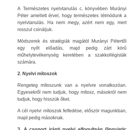
A
Természetes nyelvtanulás
c. könyvében Murányi
Péter amellett érvel, hogy természetes létmódunk a
nyelvtanulás. Ha nem megy, azért nem egy, mert
rosszul csináljuk.
Módszerek és stratégiák magától Murányi Pétertől
egy nyílt előadás, majd pedig zárt körű
műhelytevékenység keretében a szakkollégisták
számára.
2. Nyelvi mítoszok
Rengeteg mítoszunk van a nyelvre vonatkozóan.
Egyesekről nem tudjuk, hogy mítosz, másokról nem
tudjuk, hogy hisszük őket.
A cél nyelvi mítoszok felfedése, először magunkban,
majd pedig másoknak.
3. A csoport iránti nyelvi elfogultság (linguistic