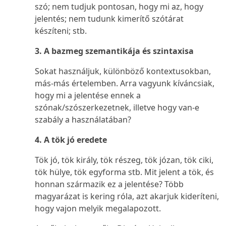
szó; nem tudjuk pontosan, hogy mi az, hogy
jelentés; nem tudunk kimerítő szótárat
készíteni; stb.
3. A
bazmeg
szemantikája és szintaxisa
Sokat használjuk, különböző kontextusokban,
más-más értelemben. Arra vagyunk kíváncsiak,
hogy mi a jelentése ennek a
szónak/szószerkezetnek, illetve hogy van-e
szabály a használatában?
4. A
tök jó
eredete
Tök jó, tök király, tök részeg, tök józan, tök ciki,
tök hülye, tök egyforma
stb. Mit jelent a
tök
, és
honnan származik ez a jelentése? Több
magyarázat is kering róla, azt akarjuk kideríteni,
hogy vajon melyik megalapozott.