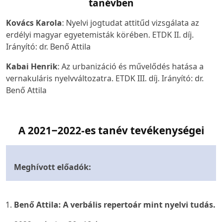
tanévben
Kovács Karola
:
Nyelvi jogtudat attitűd vizsgálata az
erdélyi magyar egyetemisták körében
. ETDK II. díj.
Irányító: dr. Benő Attila
Kabai Henrik
:
Az urbanizáció és művelődés hatása a
vernakuláris nyelvváltozatra
. ETDK III. díj. Irányító: dr.
Benő Attila
A 2021‒2022-es tanév tevékenységei
Meghívott előadók:
Benő Attila:
A verbális repertoár mint nyelvi tudás
.