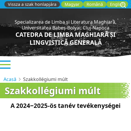
Sari
Vissza a szak honlapjára
Magyar
Română
English
la
conținutul
Specializarea de Limba și Literatura Maghiară,
principal
Universitatea Babeș-Bolyai, Cluj-Napoca
CATEDRA DE LIMBA MAGHIARĂ ȘI
LINGVISTICĂ GENERALĂ
Acasă
Szakkollégiumi múlt
Szakkollégiumi múlt
A 2024‒2025-ös tanév tevékenységei