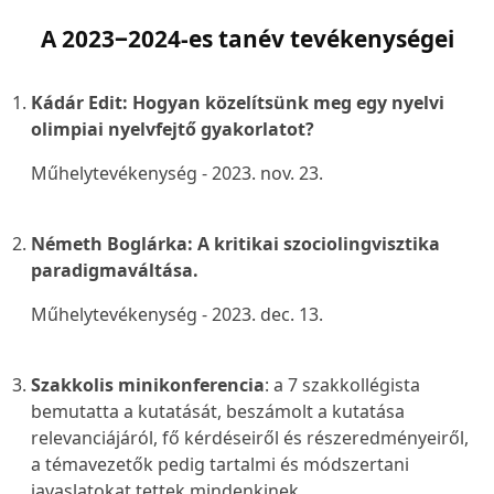
A 2023‒2024-es tanév tevékenységei
Kádár Edit:
Hogyan közelítsünk meg egy nyelvi
olimpiai nyelvfejtő gyakorlatot?
Műhelytevékenység - 2023. nov. 23.
Németh Boglárka:
A kritikai szociolingvisztika
paradigmaváltása
.
Műhelytevékenység - 2023. dec. 13.
Szakkolis minikonferencia
: a 7 szakkollégista
bemutatta a kutatását, beszámolt a kutatása
relevanciájáról, fő kérdéseiről és részeredményeiről,
a témavezetők pedig tartalmi és módszertani
javaslatokat tettek mindenkinek.