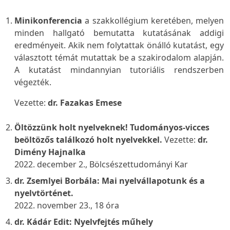
Minikonferencia
a szakkollégium keretében, melyen
minden hallgató bemutatta kutatásának addigi
eredményeit. Akik nem folytattak önálló kutatást, egy
választott témát mutattak be a szakirodalom alapján.
A kutatást mindannyian tutoriális rendszerben
végezték.
Vezette:
dr. Fazakas Emese
Öltözzünk holt nyelveknek! Tudományos-vicces
beöltözős találkozó holt nyelvekkel
.
Vezette:
dr.
Dimény Hajnalka
2022. december 2., Bölcsészettudományi Kar
dr. Zsemlyei Borbála:
Mai nyelvállapotunk és a
nyelvtörténet
.
2022. november 23., 18 óra
dr. Kádár Edit:
Nyelvfejtés műhely