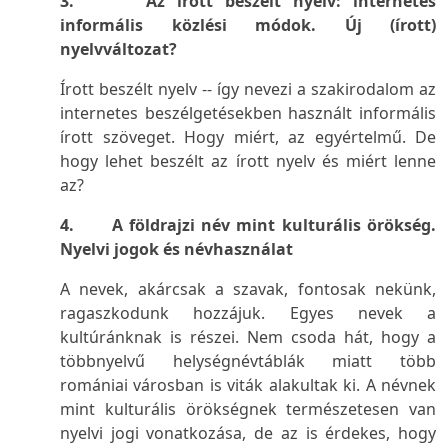
3. Az írott beszélt nyelv: internetes
informális közlési módok. Új (írott)
nyelvváltozat?
Írott beszélt nyelv --
így nevezi a szakirodalom az
internetes beszélgetésekben használt informális
írott szöveget. Hogy miért, az egyértelmű. De
hogy lehet beszélt az írott nyelv és miért lenne
az?
4. A földrajzi név mint kulturális örökség.
Nyelvi jogok és névhasználat
A nevek, akárcsak a szavak, fontosak nekünk,
ragaszkodunk hozzájuk. Egyes nevek a
kultúránknak is részei. Nem csoda hát, hogy a
többnyelvű helységnévtáblák miatt több
romániai városban is viták alakultak ki. A névnek
mint kulturális örökségnek természetesen van
nyelvi jogi vonatkozása, de az is érdekes, hogy