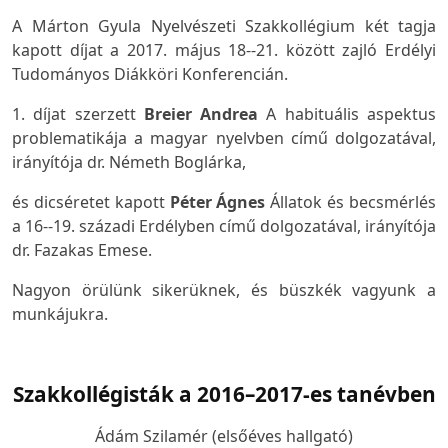
A Márton Gyula Nyelvészeti Szakkollégium két tagja
kapott díjat a 2017. május 18--21. között zajló Erdélyi
Tudományos Diákköri Konferencián.
1. díjat szerzett
Breier Andrea
A habituális aspektus
problematikája a magyar nyelvben
című dolgozatával,
irányítója dr. Németh Boglárka,
és dicséretet kapott
Péter Ágnes
Állatok és becsmérlés
a 16--19. századi Erdélyben
című dolgozatával, irányítója
dr. Fazakas Emese.
Nagyon örülünk sikerüknek, és büszkék vagyunk a
munkájukra.
Szakkollégisták a 2016–2017-es tanévben
Ádám Szilamér (elsőéves hallgató)