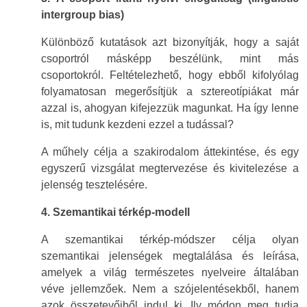
intergroup bias)
Különböző kutatások azt bizonyítják, hogy a saját
csoportról másképp beszélünk, mint más
csoportokról. Feltételezhető, hogy ebből kifolyólag
folyamatosan megerősítjük a sztereotípiákat már
azzal is, ahogyan kifejezzük magunkat. Ha így lenne
is, mit tudunk kezdeni ezzel a tudással?
A műhely célja a szakirodalom áttekintése, és egy
egyszerű vizsgálat megtervezése és kivitelezése a
jelenség tesztelésére.
4. Szemantikai térkép-modell
A szemantikai térkép-módszer célja olyan
szemantikai jelenségek megtalálása és leírása,
amelyek a világ természetes nyelveire általában
véve jellemzőek. Nem a szójelentésekből, hanem
azok összetevőiből indul ki. Ily módon meg tudja