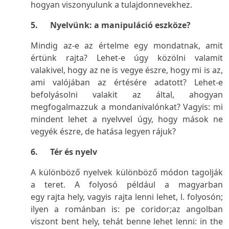
hogyan viszonyulunk a tulajdonnevekhez.
5. Nyelvünk: a manipuláció eszköze?
Mindig az-e az értelme egy mondatnak, amit
értünk rajta? Lehet-e úgy közölni valamit
valakivel, hogy az ne is vegye észre, hogy mi is az,
ami valójában az értésére adatott? Lehet-e
befolyásolni valakit az által, ahogyan
megfogalmazzuk a mondanivalónkat? Vagyis: mi
mindent lehet a nyelvvel úgy, hogy mások ne
vegyék észre, de hatása legyen rájuk?
6. Tér és nyelv
A különböző nyelvek különböző módon tagolják
a teret. A folyosó például a magyarban
egy
rajta
hely, vagyis rajta lenni lehet, l.
folyosón
;
ilyen a románban is:
pe coridor
;az angolban
viszont
bent
hely, tehát benne lehet lenni:
in the