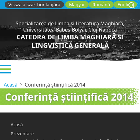
Sari
Vissza a szak honlapjára
Magyar
Română
English
la
conținutul
Specializarea de Limba și Literatura Maghiară,
principal
Universitatea Babeș-Bolyai, Cluj-Napoca
CATEDRA DE LIMBA MAGHIARĂ ȘI
LINGVISTICĂ GENERALĂ
Acasă
Conferinţă ştiinţifică 2014
Conferinţă ştiinţifică 2014
Main
Acasă
navigation
Prezentare