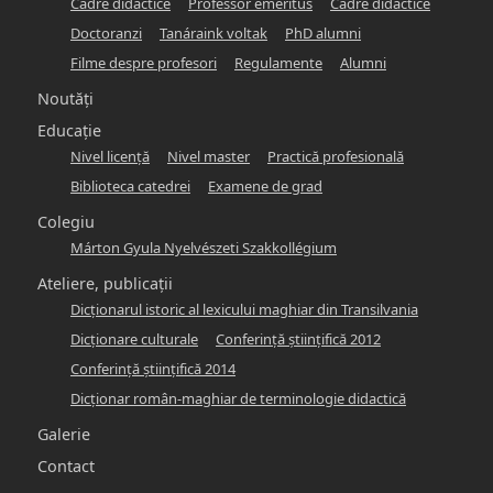
Cadre didactice
Professor emeritus
Cadre didactice
-
Doctoranzi
Tanáraink voltak
PhD alumni
hunlang
Filme despre profesori
Regulamente
Alumni
Noutăți
Educație
Nivel licență
Nivel master
Practică profesională
Biblioteca catedrei
Examene de grad
Colegiu
Márton Gyula Nyelvészeti Szakkollégium
Ateliere, publicații
Dicţionarul istoric al lexicului maghiar din Transilvania
Dicţionare culturale
Conferinţă ştiinţifică 2012
Conferinţă ştiinţifică 2014
Dicţionar român-maghiar de terminologie didactică
Galerie
Contact