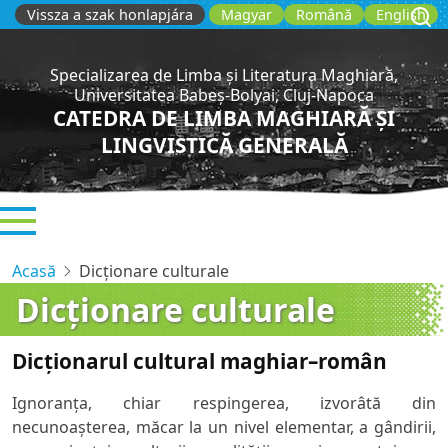
Sari
Vissza a szak honlapjára
Magyar
Română
English
la
conținutul
Specializarea de Limba și Literatura Maghiară,
principal
Universitatea Babeș-Bolyai, Cluj-Napoca
CATEDRA DE LIMBA MAGHIARĂ ȘI
LINGVISTICĂ GENERALĂ
Acasă
Dicţionare culturale
Dicţionare culturale
Dicţionarul cultural maghiar–român
Ignoranţa, chiar respingerea, izvorâtă din
necunoaşterea, măcar la un nivel elementar, a gândirii,