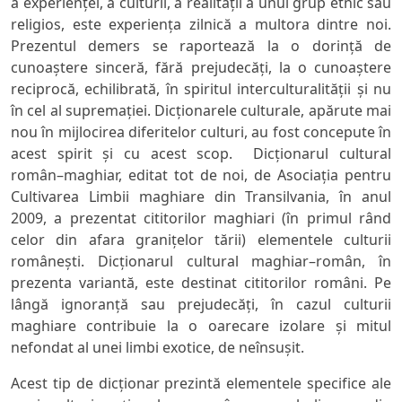
a experienţei, a culturii, a realităţii a unui grup etnic sau
religios, este experienţa zilnică a multora dintre noi.
Prezentul demers se raportează la o dorinţă de
cunoaştere sinceră, fără prejudecăţi, la o cunoaştere
reciprocă, echilibrată, în spiritul interculturalităţii şi nu
în cel al supremaţiei. Dicţionarele culturale, apărute mai
nou în mijlocirea diferitelor culturi, au fost concepute în
acest spirit şi cu acest scop.
Dicţionarul cultural
român–maghiar
, editat tot de noi, de Asociaţia pentru
Cultivarea Limbii maghiare din Transilvania, în anul
2009, a prezentat cititorilor maghiari (în primul rând
celor din afara graniţelor tării) elementele culturii
româneşti.
Dic
ţionarul cultural maghiar–român
, în
prezenta variantă, este destinat cititorilor români. Pe
lângă ignoranţă sau prejudecăţi, în cazul culturii
maghiare contribuie la o oarecare izolare şi mitul
nefondat al unei limbi exotice, de neînsuşit.
Acest tip de dicţionar prezintă elementele specifice ale