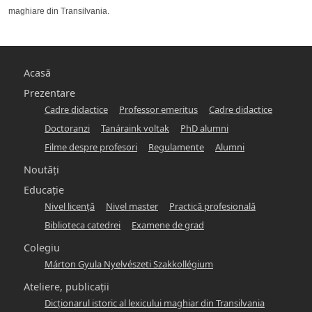
maghiare din Transilvania.
Main
Acasă
navigation
Prezentare
Cadre didactice
Professor emeritus
Cadre didactice
-
Doctoranzi
Tanáraink voltak
PhD alumni
hunlang
Filme despre profesori
Regulamente
Alumni
Noutăți
Educație
Nivel licență
Nivel master
Practică profesională
Biblioteca catedrei
Examene de grad
Colegiu
Márton Gyula Nyelvészeti Szakkollégium
Ateliere, publicații
Dicţionarul istoric al lexicului maghiar din Transilvania