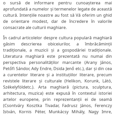
o sursă de informare pentru cunoaşterea mai
aprofundată a numelor şi termenelor legate de această
cultură. Intenţiile noastre au fost să Vă oferim un ghid
de orientare modest, dar de încredere în valorile
consacrate ale culturii maghiare.
În cadrul articolelor despre cultura populară maghiară
găsim descrierea obiceiurilor, a îmbrăcăminţii
tradiţionale, a muzicii şi a gospodăriei tradiţionale.
Literatura maghiară este prezentată nu numai din
perspectiva personalităţilor marcante (
Arany J
ános,
Petőfi Sándor,
Ady Endre, Dsida Jenő
etc.), dar şi din cea
a curentelor literare şi a instituţiilor literare, precum
revistele literare şi culturale (
Helikon, Korunk, L
átó,
Székelyföld
etc.). Arta maghiară (pictura, sculptura,
arhitectura, muzica) este expusă în contextul istoriei
artelor europene, prin reprezentanţii ei de seamă
(
Csontváry Kosztka Tivadar, Fadrusz János, Ferenczy
István, Kornis Péter, Munkácsy Mihály, Nagy Imre,