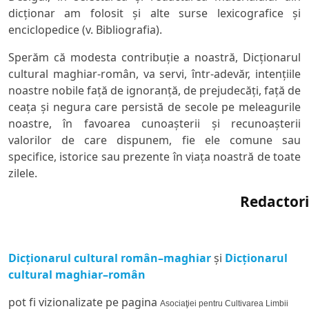
dicţionar am folosit şi alte surse lexicografice şi
enciclopedice (v. Bibliografia).
Sperăm că modesta contribuţie a noastră,
Dicţionarul
cultural maghiar-român
, va servi, într-adevăr, intenţiile
noastre nobile faţă de ignoranţă, de prejudecăţi, faţă de
ceaţa şi negura care persistă de secole pe meleagurile
noastre, în favoarea cunoaşterii şi recunoaşterii
valorilor de care dispunem, fie ele comune sau
specifice, istorice sau prezente în viaţa noastră de toate
zilele.
Redactori
Dicţionarul cultural român–maghiar
şi
Dic
ţionarul
cultural maghiar–român
pot fi vizionalizate pe pagina
Asociaţiei pentru Cultivarea Limbii