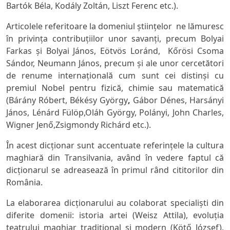
Bartók Béla, Kodály Zoltán, Liszt Ferenc
etc.).
Articolele referitoare la domeniul ştiinţelor ne lămuresc
în privinţa contribuţiilor unor savanţi, precum
Bolyai
Farkas
şi
Bolyai J
á
nos, E
ötvös Loránd, Kőrösi Csoma
Sándor, Neumann János
, precum şi ale unor cercetători
de renume internaţională cum sunt cei distinşi cu
premiul Nobel pentru fizică, chimie sau matematică
(
Bárány Róbert,
Békésy György
,
Gábor Dénes, Harsányi
János,
Lénárd Fülöp,
Oláh György, Polányi, John Charles,
Wigner Jenő
,Zsigmondy Richárd
etc.).
În acest dicţionar sunt accentuate referinţele la cultura
maghiară din Transilvania, având în vedere faptul că
dicţionarul se adreasează în primul rând cititorilor din
România.
La elaborarea dicţionarului au colaborat specialişti din
diferite domenii: istoria artei (Weisz Attila), evoluţia
teatrului maghiar tradiţional şi modern (Kötő József),