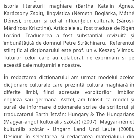
istoria literaturii maghiare (Bartha Katalin Ágnes,
Karácsony Zsolt), lingvistică (Németh Boglárka, Máthé
Dénes), precum şi cel al influenţelor culturale (Sárosi-
Márdírosz Krisztina). Articolele au fost traduse de Rigán
Loránd. Traducerea a fost substanţial revizuită şi
îmbunătăţită de domnul Petre Străchinaru. Referentul
ştiinţific al dicţionarului este prof. univ. Keszeg Vilmos.
Tuturor celor care au colaborat ne exprimăm şi pe
această cale mulţumirile noastre.
În redactarea dicţionarului am urmat modelul acelor
dicţionare culturale care prezintă cultura maghiară în
diferite limbi, fiind adresate vorbitorilor limbilor
engleză sau germană. Astfel, am folosit ca model şi
sursă de informare dicţionarele scrise de scriitorul şi
traducătorul Barth István:
Hungary & The Hungarians
(
Magyar-angol kulturális szótár
) (2007);
Magyar-német
kulturális szótár - Ungarn Land Und Leute
(2008).
Desigur, în selectarea şi redactarea materialului din