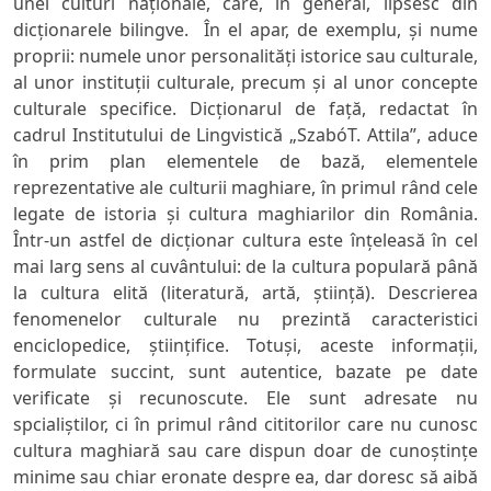
unei culturi naţionale, care, în general, lipsesc din
dicţionarele bilingve. În el apar, de exemplu, şi nume
proprii: numele unor personalităţi istorice sau culturale,
al unor instituţii culturale, precum şi al unor concepte
culturale specifice. Dicţionarul de faţă, redactat în
cadrul Institutului de Lingvistică „SzabóT. Attila”, aduce
în prim plan elementele de bază, elementele
reprezentative ale culturii maghiare, în primul rând cele
legate de istoria şi cultura maghiarilor din România.
Într-un astfel de dicţionar cultura este înţeleasă în cel
mai larg sens al cuvântului: de la cultura populară până
la cultura elită (literatură, artă, ştiinţă). Descrierea
fenomenelor culturale nu prezintă caracteristici
enciclopedice, ştiinţifice. Totuşi, aceste informaţii,
formulate succint, sunt autentice, bazate pe date
verificate şi recunoscute. Ele sunt adresate nu
spcialiştilor, ci în primul rând cititorilor care nu cunosc
cultura maghiară sau care dispun doar de cunoştinţe
minime sau chiar eronate despre ea, dar doresc să aibă