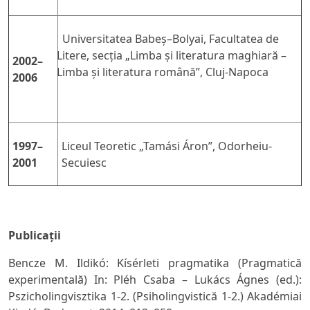
Universitatea Babeş–Bolyai, Facultatea de
Litere, secţia „Limba și literatura maghiară –
2002–
Limba și literatura română”, Cluj-Napoca
2006
1997–
Liceul Teoretic „Tamási Áron”, Odorheiu-
2001
Secuiesc
Publica
ț
ii
Bencze M. Ildikó:
Kísérleti pragmatika (Pragmatică
experimentală)
In: Pléh Csaba – Lukács Ágnes (ed.):
Pszicholingvisztika 1-2.
(Psiholingvistică 1-2.) Akadémiai