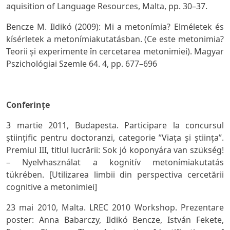
aquisition of Language Resources
, Malta, pp. 30–37.
Bencze M. Ildikó (2009): Mi a metonímia? Elméletek és
kísérletek a metonímiakutatásban.
(Ce este metonimia?
Teorii
ș
i experimente în cercetarea metonimiei). Magyar
Pszichológiai Szemle
64. 4, pp. 677–696
Conferin
ț
e
3 martie 2011, Budapesta. Participare la concursul
științific pentru doctoranzi, categorie ”Viața și știința”.
Premiul III, titlul lucrării:
Sok jó koponyára van szükség!
– Nyelvhasználat a kognitív metonímiakutatás
tükrében. [Utilizarea limbii din perspectiva cercetării
cognitive a metonimiei]
23 mai 2010, Malta. LREC 2010 Workshop. Prezentare
poster: Anna Babarczy, Ildikó Bencze, István Fekete,