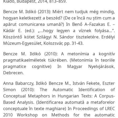
Kiadó, Budapest, 2014, 813–859.
Bencze M. Ildikó (2013): Miért nem tudjuk még mindig,
hogyan keletkezett a beszéd? (De ce încă nu știm cum a
apărut comunicarea umană?) In Benő A–Fazakas E. –
Kádár E. (ed.):
„…hogy legyen a víznek folyása…”.
Köszöntő kötet Szilágyi N. Sándor tiszteletére.
Erdélyi
Múzeum-Egyesület, Kolozsvár, pp. 31-43.
Bencze M. Ildikó (2010): A metonímia a kognitív
pragmatikaelméletek tükrében. (Metonimia în teoriile
pragmatice cognitive) In
Magyar Nyelvjárások,
Debrecen.
Anna Babarczy, Ildikó Bencze M., István Fekete, Eszter
Simon (2010): The Automatic Identification of
Conceptual Metaphors in Hungarian Texts: A Corpus-
Based Analysis. (Identificarea automată a metaforelor
conceptuale în texte maghiare) In
Proceedings of LREC
2010 Workshop on Methods for the automatic