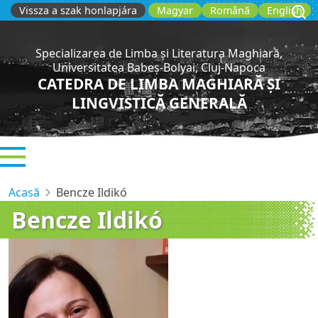
Sari
Vissza a szak honlapjára
Magyar
Română
English
la
conținutul
Specializarea de Limba și Literatura Maghiară,
principal
Universitatea Babeș-Bolyai, Cluj-Napoca
CATEDRA DE LIMBA MAGHIARĂ ȘI
LINGVISTICĂ GENERALĂ
Acasă
Bencze Ildikó
Bencze Ildikó