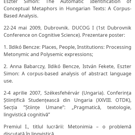
Eszter Simon:
The Automatic Identification of
Conceptual Metaphors in Hungarian Texts: A Corpus-
Based Analysis.
22-24 mai 2009, Dubrovnik. DUCOG I (1st Dubrovnik
Conference on Cognitive Science). Prezentare poster:
1. Ildikó Bencze:
Places, People, Institutions: Processing
Metonymic and Polysemic expressions
;
2. Anna Babarczy, Ildikó Bencze, István Fekete, Eszter
Simon:
A corpus-based analysis of abstract language
use.
2-4 aprilie 2007, Székesfehérvár (Ungaria). Conferinţa
Ştiinţifică Studenţească din Ungaria (XXVIII. OTDK),
Secția ”Științe Umane”: „Pragmatică, textologie,
lingvistică cognitivă”
Premiul I., titlul lucrării:
Metonimia – o problemă
discutată în lingvistică
.