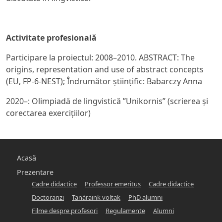
Activitate profesiona
lă
Participare la proiectul: 2008–2010.
ABSTRACT: The
origins, representation and use of abstract concepts
(EU, FP-6-NEST); Îndrumător științific: Babarczy Anna
2020–: Olimpiadă de lingvistică ”Unikornis” (scrierea și
corectarea exercițiilor)
Main
Acasă
navigation
Prezentare
Cadre didactice
Professor emeritus
Cadre didactice
-
Doctoranzi
Tanáraink voltak
PhD alumni
hunlang
Filme despre profesori
Regulamente
Alumni