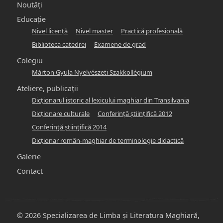
Noutăți
Educație
Nivel licență
Nivel master
Practică profesională
Biblioteca catedrei
Examene de grad
Colegiu
Márton Gyula Nyelvészeti Szakkollégium
Ateliere, publicații
Dicţionarul istoric al lexicului maghiar din Transilvania
Dicţionare culturale
Conferinţă ştiinţifică 2012
Conferinţă ştiinţifică 2014
Dicţionar român-maghiar de terminologie didactică
Galerie
Contact
© 2026 Specializarea de Limba și Literatura Maghiară,