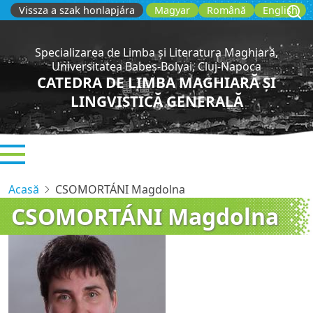
Sari
Vissza a szak honlapjára
Magyar
Română
English
la
conținutul
Specializarea de Limba și Literatura Maghiară,
principal
Universitatea Babeș-Bolyai, Cluj-Napoca
CATEDRA DE LIMBA MAGHIARĂ ȘI
LINGVISTICĂ GENERALĂ
Acasă
CSOMORTÁNI Magdolna
CSOMORTÁNI Magdolna