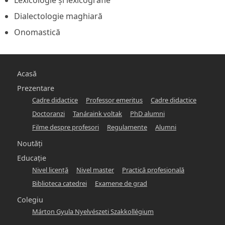
Lexicologie și lexicografie
Dialectologie maghiară
Onomastică
Main
Acasă
navigation
Prezentare
Cadre didactice
Professor emeritus
Cadre didactice
-
Doctoranzi
Tanáraink voltak
PhD alumni
hunlang
Filme despre profesori
Regulamente
Alumni
Noutăți
Educație
Nivel licență
Nivel master
Practică profesională
Biblioteca catedrei
Examene de grad
Colegiu
Márton Gyula Nyelvészeti Szakkollégium