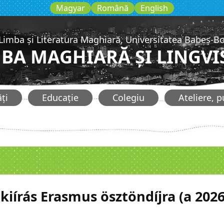
Magyar
Română
English
 Limba și Literatura Maghiară, Universitatea Babeș-Bo
MBA MAGHIARĂ ȘI LINGVI
ți
Educație
Colegiu
Ateliere, p
 kiírás Erasmus ösztöndíjra (a 202