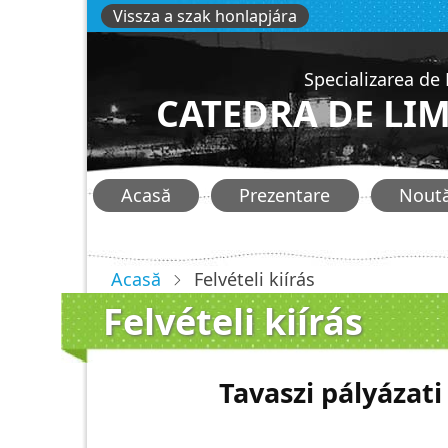
Sari
Vissza a szak honlapjára
la
conținutul
Specializarea de
principal
CATEDRA DE LI
Főmenü
Acasă
Prezentare
Noută
-
hunlang
Acasă
Felvételi kiírás
Felvételi kiírás
Tavaszi pályázati