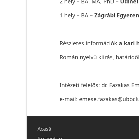
2 hely – BA, MA, PhD –
Udinei
1 hely – BA –
Zágrábi Egyete
Részletes információk
a kari
Román nyelvű kiírás, határidő
Intézeti felelős: dr. Fazakas E
e-mail:
emese.fazakas@ubbclu
Main
Acasă
Prezentare