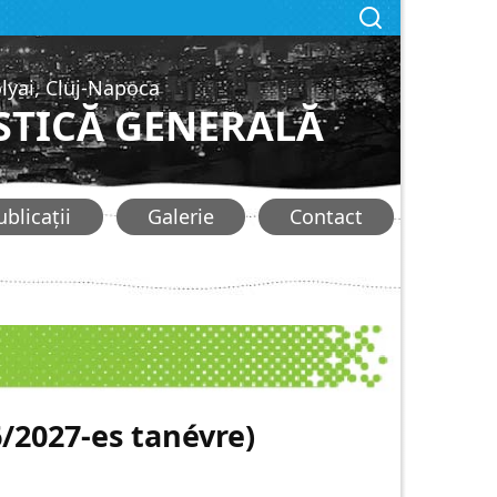
lyai, Cluj-Napoca
STICĂ GENERALĂ
ublicații
Galerie
Contact
6/2027-es tanévre)