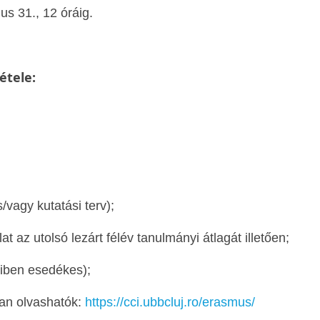
s 31., 12 óráig.
étele:
/vagy kutatási terv);
nylat az utolsó lezárt félév tanulmányi átlagát illetően;
yiben esedékes);
an olvashatók:
https://cci.ubbcluj.ro/erasmus/