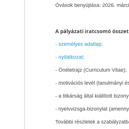
Óvások benyújtása: 2026. márciu
A pályázati iratcsomó összet
- személyes adatlap;
- nyilatkozat;
- Önéletrajz (Curriculum Vitae);
- motivációs levél (tanulmányi és
- a titkárság által kiállított bizo
- nyelvvizsga-bizonylat (amenn
További részletek a szabályzatb