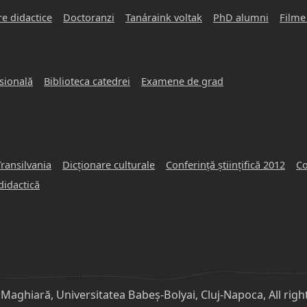
e didactice
Doctoranzi
Tanáraink voltak
PhD alumni
Filme
sională
Biblioteca catedrei
Examene de grad
Transilvania
Dicţionare culturale
Conferinţă ştiinţifică 2012
Co
didactică
 Maghiară, Universitatea Babeș-Bolyai, Cluj-Napoca, All righ