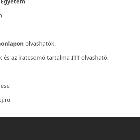
 Egyetem
m
 honlapon
olvashatók.
k és az iratcsomó tartalma
ITT
olvasható.
mese
j.ro