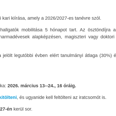
kari kiírása, amely a 2026/2027-es tanévre szól.
allgatók mobilitása 5 hónapot tart. Az ösztöndíjra az
harmadévesek alapképzésen, magiszteri vagy doktori
jelölt legutóbbi évben elért tanulmányi átlaga (30%) és
aka:
2026. március 13--24., 16 óráig.
kitölteni
, és ugyanide kell feltölteni az iratcsomót is.
 27-én
kerül sor.