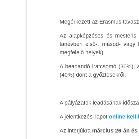
Megérkezett az Erasmus tavaszi 
Az alapképzéses és mesteris h
tanévben első-, másod- vagy 
megfelelő helyek).
A beadandó iratcsomó (30%), a 
(40%) dönt a győztesekről.
A pályázatok leadásának idősz
A jelentkezési lapot
online kell 
Az interjúkra
március 26-án és