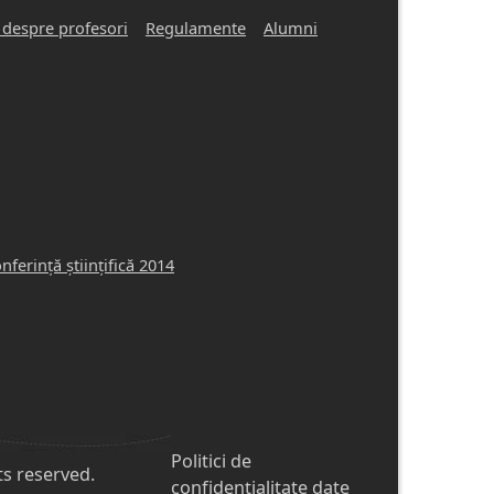
 despre profesori
Regulamente
Alumni
nferinţă ştiinţifică 2014
Footer
Politici de
ts reserved.
confidențialitate date