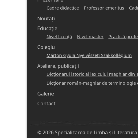
navigation
Cadre didactice
Professor emeritus
Cadr
-
Noutăți
hunlang
Educație
Nivel licență
Nivel master
Practică profe
Colegiu
Márton Gyula Nyelvészeti Szakkollégium
Ateliere, publicații
Dicţionarul istoric al lexicului maghiar din 
Dicţionar român-maghiar de terminologie 
Galerie
Contact
© 2026 Specializarea de Limba și Literatura