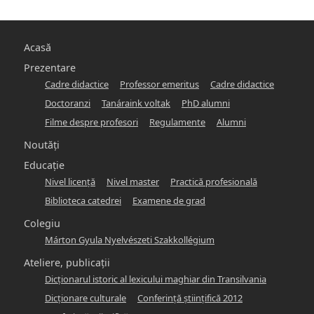
Main
Acasă
navigation
Prezentare
Cadre didactice
Professor emeritus
Cadre didactice
-
Doctoranzi
Tanáraink voltak
PhD alumni
hunlang
Filme despre profesori
Regulamente
Alumni
Noutăți
Educație
Nivel licență
Nivel master
Practică profesională
Biblioteca catedrei
Examene de grad
Colegiu
Márton Gyula Nyelvészeti Szakkollégium
Ateliere, publicații
Dicţionarul istoric al lexicului maghiar din Transilvania
Dicţionare culturale
Conferinţă ştiinţifică 2012