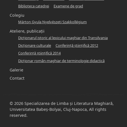
Biblioteca catedrei
Examene de grad
Colegiu
Márton Gyula Nyelvészeti Szakkollégium
Ateliere, publicații
Dicţionarul istoric al lexicului maghiar din Transilvania
Dicţionare culturale
Conferinţă ştiinţifică 2012
Conferinţă ştiinţifică 2014
Dicţionar român-maghiar de terminologie didactică
Galerie
Contact
© 2026 Specializarea de Limba și Literatura Maghiară,
Universitatea Babeș-Bolyai, Cluj-Napoca, All rights
reserved.