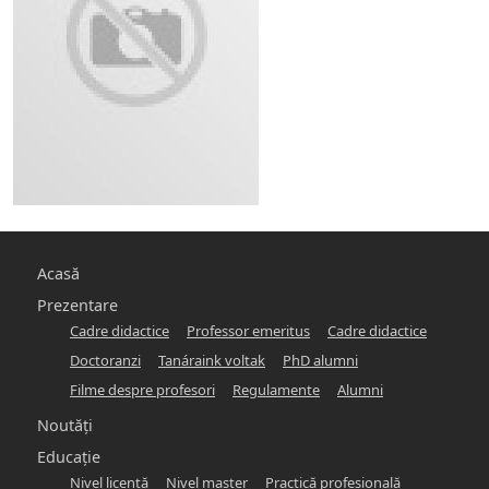
Main
Acasă
navigation
Prezentare
Cadre didactice
Professor emeritus
Cadre didactice
-
Doctoranzi
Tanáraink voltak
PhD alumni
hunlang
Filme despre profesori
Regulamente
Alumni
Noutăți
Educație
Nivel licență
Nivel master
Practică profesională