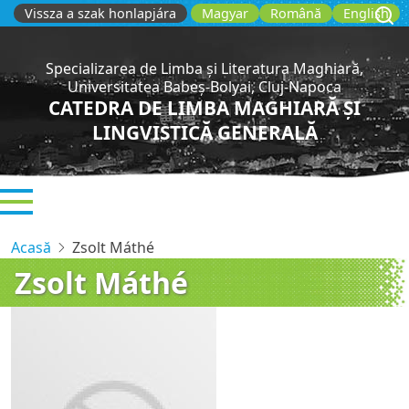
Sari
Vissza a szak honlapjára
Magyar
Română
English
la
conținutul
Specializarea de Limba și Literatura Maghiară,
principal
Universitatea Babeș-Bolyai, Cluj-Napoca
CATEDRA DE LIMBA MAGHIARĂ ȘI
LINGVISTICĂ GENERALĂ
Acasă
Zsolt Máthé
Zsolt Máthé