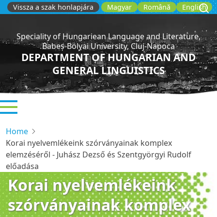
Skip
Vissza a szak honlapjára
Magyar
Română
English
to
main
Speciality of Hungariean Language and Literature,
content
Babeș-Bolyai University, Cluj-Napoca
DEPARTMENT OF HUNGARIAN AND
GENERAL LINGUISTICS
Home
Korai nyelvemlékeink szórványainak komplex
elemzéséről - Juhász Dezső és Szentgyörgyi Rudolf
előadása
Korai nyelvemlékeink
szórványainak komplex