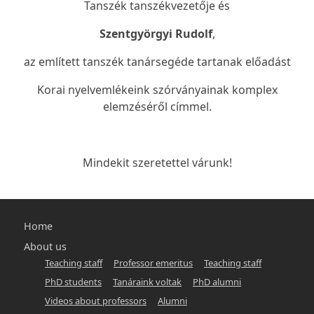
Tanszék tanszékvezetője és
Szentgyörgyi Rudolf
,
az említett tanszék tanársegéde tartanak előadást
Korai nyelvemlékeink szórványainak komplex
elemzéséről
címmel.
Mindekit szeretettel várunk!
Main
Home
navigation
About us
Teaching staff
Professor emeritus
Teaching staff
-
PhD students
Tanáraink voltak
PhD alumni
hunlang
Videos about professors
Alumni