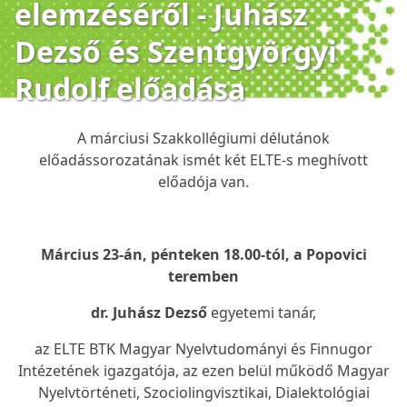
elemzéséről - Juhász
Dezső és Szentgyörgyi
Rudolf előadása
A márciusi
Szakkollégiumi délutánok
előadássorozatának ismét két ELTE-s meghívott
előadója van.
Március 23-án, pénteken 18.00-tól, a Popovici
teremben
dr. Juhász Dezső
egyetemi tanár,
az ELTE BTK Magyar Nyelvtudományi és Finnugor
Intézetének igazgatója, az ezen belül működő Magyar
Nyelvtörténeti, Szociolingvisztikai, Dialektológiai