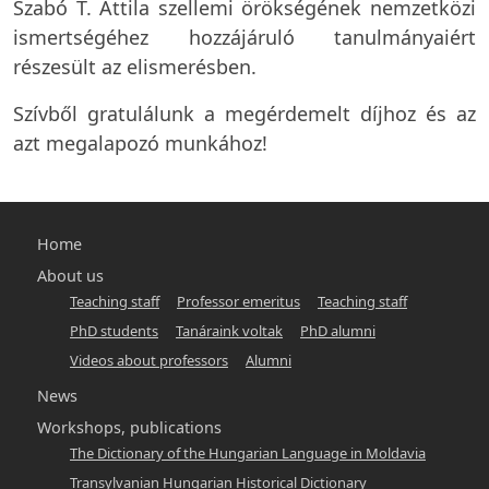
Szabó T. Attila szellemi örökségének nemzetközi
ismertségéhez hozzájáruló tanulmányaiért
részesült az elismerésben.
Szívből gratulálunk a megérdemelt díjhoz és az
azt megalapozó munkához!
Main
Home
navigation
About us
Teaching staff
Professor emeritus
Teaching staff
-
PhD students
Tanáraink voltak
PhD alumni
hunlang
Videos about professors
Alumni
News
Workshops, publications
The Dictionary of the Hungarian Language in Moldavia
Transylvanian Hungarian Historical Dictionary