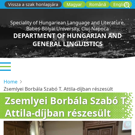
Skip
Vissza a szak honlapjára
Magyar
Română
English
to
main
Speciality of Hungariean Language and Literature,
content
Babeș-Bolyai University, Cluj-Napoca
DEPARTMENT OF HUNGARIAN AND
GENERAL LINGUISTICS
Home
Zsemlyei Borbála Szabó T. Attila-díjban részesült
Zsemlyei Borbála Szabó T.
Attila-díjban részesült