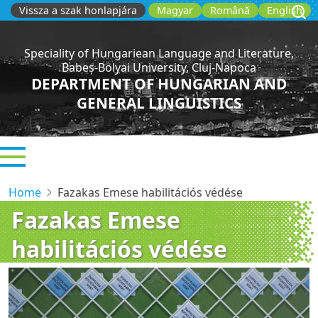
Skip
Vissza a szak honlapjára
Magyar
Română
English
to
main
Speciality of Hungariean Language and Literature,
content
Babeș-Bolyai University, Cluj-Napoca
DEPARTMENT OF HUNGARIAN AND
GENERAL LINGUISTICS
Home
Fazakas Emese habilitációs védése
Fazakas Emese
habilitációs védése