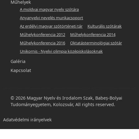
Műhelyek
A moldvai magyar nyelv szótára
Anyanyelvi nevelés munkacsoport
Az erdélyi magyar szótörténeti tár
Kulturális szótárak
Műhelykonferencia 2012
Műhelykonferencia 2014
Műhelykonferencia 2016
Oktatásterminológiai szótár
Unikornis - Nyelvi olimpia középiskolásoknak
Galéria
Kapcsolat
© 2026 Magyar Nyelv és Irodalom Szak, Babeș-Bolyai
Tudományegyetem, Kolozsvár, All rights reserved.
Footer
Adatvédelmi irányelvek