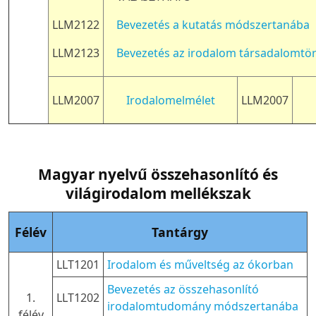
LLM2122
Bevezetés a kutatás módszertanába
LLM2123
Bevezetés az irodalom társadalomtö
LLM2007
Irodalomelmélet
LLM2007
Magyar nyelvű összehasonlító és
világirodalom mellékszak
Félév
Tantárgy
LLT1201
Irodalom és műveltség az ókorban
Bevezetés az összehasonlító
1.
LLT1202
irodalomtudomány módszertanába
félév