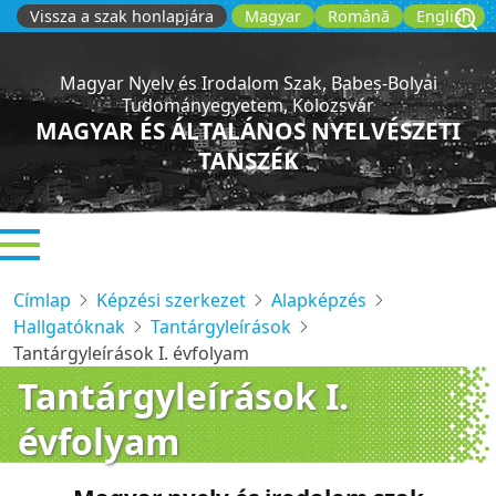
Ugrás
Vissza a szak honlapjára
Magyar
Română
English
a
tartalomra
Magyar Nyelv és Irodalom Szak, Babeș-Bolyai
Tudományegyetem, Kolozsvár
MAGYAR ÉS ÁLTALÁNOS NYELVÉSZETI
TANSZÉK
Címlap
Képzési szerkezet
Alapképzés
Hallgatóknak
Tantárgyleírások
Tantárgyleírások I. évfolyam
Tantárgyleírások I.
évfolyam