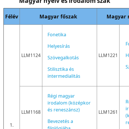
Magyar nyelv és irodalom szak
Félév
Magyar főszak
Magyar 
Fonetika
F
Helyesírás
LLM1124
LLM1221
H
Szövegalkotás
S
Stilisztika és
intermedialitás
Régi magyar
R
irodalom (középkor
i
és reneszánsz)
LLM1168
LLM1261
(
Bevezetés a
r
1.
filológiába