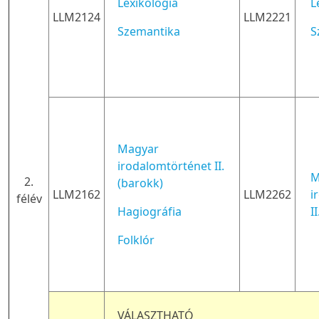
Lexikológia
L
LLM2124
LLM2221
Szemantika
S
Magyar
irodalomtörténet II.
M
2.
(barokk)
LLM2162
LLM2262
i
félév
Hagiográfia
I
Folklór
VÁLASZTHATÓ