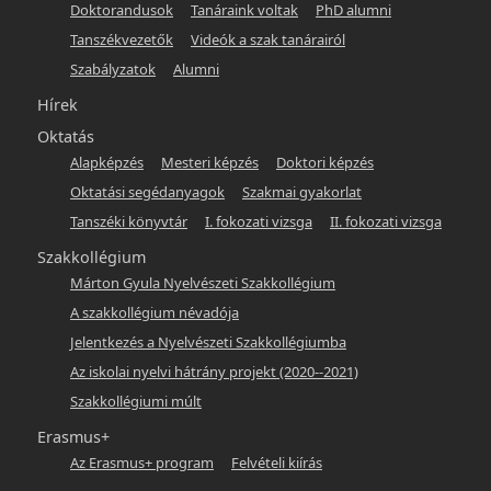
Doktorandusok
Tanáraink voltak
PhD alumni
hunlang
Tanszékvezetők
Videók a szak tanárairól
Szabályzatok
Alumni
Hírek
Oktatás
Alapképzés
Mesteri képzés
Doktori képzés
Oktatási segédanyagok
Szakmai gyakorlat
Tanszéki könyvtár
I. fokozati vizsga
II. fokozati vizsga
Szakkollégium
Márton Gyula Nyelvészeti Szakkollégium
A szakkollégium névadója
Jelentkezés a Nyelvészeti Szakkollégiumba
Az iskolai nyelvi hátrány projekt (2020--2021)
Szakkollégiumi múlt
Erasmus+
Az Erasmus+ program
Felvételi kiírás